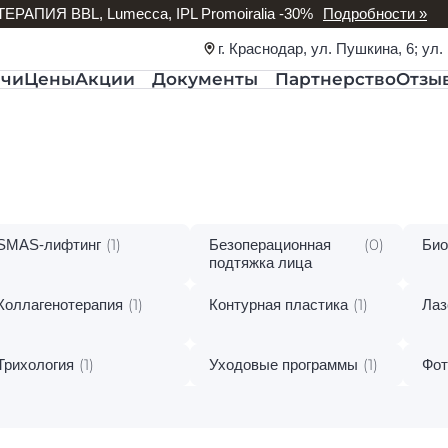
РАПИЯ BBL, Lumecca, IPL Promoiralia -30%
Подробности »
г. Краснодар, ул. Пушкина, 6; ул.
ачи
Цены
Акции
Документы
Партнерство
Отзы
(1)
(0)
SMAS-лифтинг
Безоперационная
Био
подтяжка лица
(1)
(1)
Коллагенотерапия
Контурная пластика
Лаз
(1)
(1)
Трихология
Уходовые программы
Фот