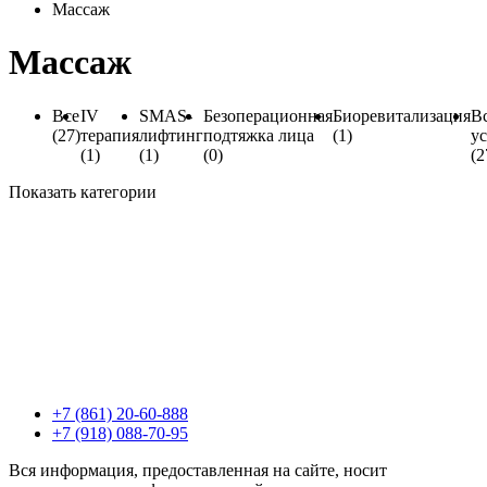
Массаж
Массаж
Все
IV
SMAS-
Безоперационная
Биоревитализация
В
(27)
терапия
лифтинг
подтяжка лица
(1)
у
(1)
(1)
(0)
(2
Показать категории
+7 (861) 20-60-888
+7 (918) 088-70-95
Вся информация, предоставленная на сайте, носит