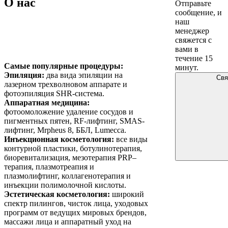
О нас
Отправьте
сообщение, и
наш
менеджер
свяжется с
вами в
течение 15
Самые популярные процедуры:
минут.
Эпиляция:
два вида эпиляции на
Свя
лазерном трехволновом аппарате и
фотоэпиляция SHR-система.
Аппаратная медицина:
фотоомоложение удаление сосудов и
пигментных пятен, RF-лифтинг, SMAS-
лифтинг, Mrpheus 8, ББЛ, Lumecca.
Инъекционная косметология:
все виды
контурной пластики, ботулинотерапия,
биоревитализация, мезотерапия PRP–
терапия, плазмотреапия и
плазмолифтинг, коллагенотерапия и
инъекции полимолочной кислоты.
Эстетическая косметология:
широкий
спектр пилингов, чисток лица, уходовых
программ от ведущих мировых брендов,
массажи лица и аппаратный уход на